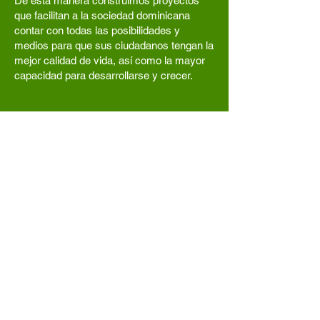
De esta manera construimos proyectos
que facilitan a la sociedad dominicana
contar con todas las posibilidades y
medios para que sus ciudadanos tengan la
mejor calidad de vida, así como la mayor
capacidad para desarrollarse y crecer.
Línea de tiempo
2002
Asamblea Constitutiva
Nace la empresa bajo el nombre
ANTILLEAN PETROLEUM
CORPORATION